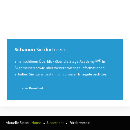
Schauen
Sie doch rein...
[JAS]
Einen schönen Überblick über die Stage Academy
im
Allgemeinen sowie über weitere wichtige Informationen
erhalten Sie ganz bestimmt in unserer
Imagebroschüre
.
zum Download
Aktuelle Seite:
Home
Unterricht
Förderverein