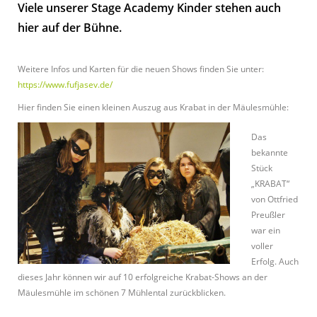
Viele unserer Stage Academy Kinder stehen auch
hier auf der Bühne.
Weitere Infos und Karten für die neuen Shows finden Sie unter:
https://www.fufjasev.de/
Hier finden Sie einen kleinen Auszug aus Krabat in der Mäulesmühle:
Das
bekannte
Stück
„KRABAT“
von Ottfried
Preußler
war ein
voller
Erfolg. Auch
dieses Jahr können wir auf 10 erfolgreiche Krabat-Shows an der
Mäulesmühle im schönen 7 Mühlental zurückblicken.