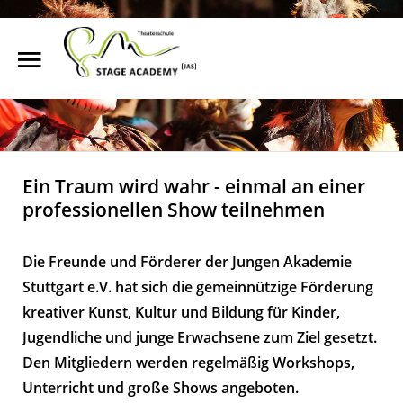
Start
Suchen
Über uns
Unterricht
Ein Traum wird wahr - einmal an einer
professionellen Show teilnehmen
Shows & Events
News
Die Freunde und Förderer der Jungen Akademie
Franchise
Stuttgart e.V. hat sich die gemeinnützige Förderung
kreativer Kunst, Kultur und Bildung für Kinder,
Online anfragen
Jugendliche und junge Erwachsene zum Ziel gesetzt.
Kontakt
Den Mitgliedern werden regelmäßig Workshops,
Unterricht und große Shows angeboten.
Standorte