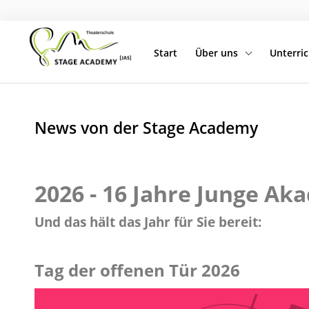
Start
Über uns
Unterric
Start
Suchen
Über uns
News von der Stage Academy
Unterricht
Shows & Events
2026 - 16 Jahre Junge Ak
News
Und das hält das Jahr für Sie bereit:
Franchise
Tag der offenen Tür 2026
Online anfragen
Kontakt