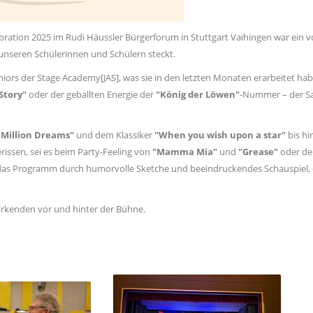
bration 2025 im Rudi Häussler Bürgerforum in Stuttgart Vaihingen war ein vo
n unseren Schülerinnen und Schülern steckt.
eniors der Stage Academy
[
JAS]
, was sie in den letzten Monaten erarbeitet ha
Story"
oder der geballten Energie der
"König der Löwen"
-Nummer – der Sa
 Million Dreams"
und dem Klassiker
"When you wish upon a star"
bis hi
rissen, sei es beim Party-Feeling von
"Mamma Mia"
und
"Grease"
oder de
as Programm durch humorvolle Sketche und beeindruckendes Schauspiel,
wirkenden vor und hinter der Bühne.