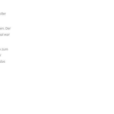
ller
ben. Der
al war
n zum
r
 das