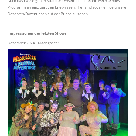
Auch das
hauseigenen
Studio 36
-
Ensemble
bietet ein wechselndes
Programm an einzigartigen Erlebnissen. Hier sind sogar einige unserer
Dozenten/Dozentinnen auf der Bühne zu sehen.
Impressionen der letzten Shows
Dezember 2024 - Madagascar