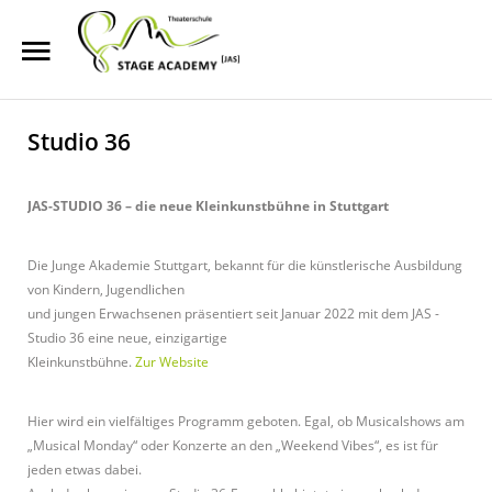
Start
Studio 36
Suchen
Über uns
Unterricht
JAS-STUD
I
O 36
–
die neue Kleinkunstbühne in Stuttgart
Shows & Events
Die Junge Akademie Stuttgart, bekannt für die künstlerische
Ausbildung
von Kindern, Jugendlichen
News
und jungen Erwachsenen
präsentiert seit
Januar 2022
mit dem JAS -
Studio 36
eine neue, einzigartige
Franchise
Kleinkunstbühne
.
Zur Website
Online anfragen
Hier wird
ein
vielfältiges
Programm
geboten. Egal, ob Musicalshows am
Kontakt
„
Musical Monday
“ oder
Konzerte an
den
„
Weekend Vibes
“, es ist für
jeden etwas dabei.
Standorte