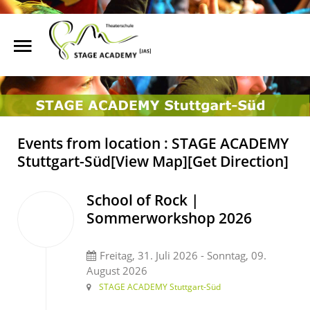
Start
Suchen
Über uns
Unterricht
Events from location : STAGE ACADEMY
Stuttgart-Süd
[View Map]
[Get Direction]
Shows & Events
News
School of Rock |
31
Sommerworkshop 2026
Franchise
Juli
2026
Online anfragen
Freitag, 31. Juli 2026 - Sonntag, 09.
August 2026
Kontakt
STAGE ACADEMY Stuttgart-Süd
Standorte
479€