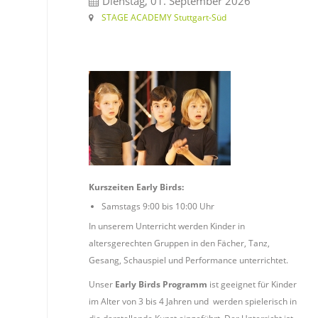
Dienstag, 01. September 2026
STAGE ACADEMY Stuttgart-Süd
Monatlich 38 €
Kurszeiten Early Birds:
Samstags 9:00 bis 10:00 Uhr
In unserem Unterricht werden Kinder in
altersgerechten Gruppen in den Fächer, Tanz,
Gesang, Schauspiel und Performance unterrichtet.
Unser
Early Birds Programm
ist geeignet für Kinder
im Alter von 3 bis 4 Jahren und werden spielerisch in