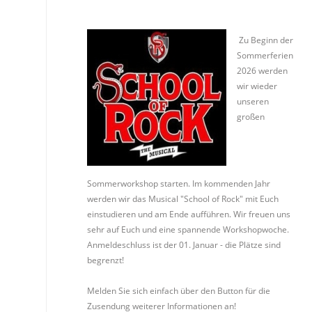
Zu Beginn der
Sommerferien
2026 werden
wir wieder
unseren
großen
Sommerworkshop starten. Im kommenden Jahr
werden wir das Musical "School of Rock" mit Euch
einstudieren und am Ende aufführen. Wir freuen uns
sehr auf Euch und eine spannende Workshopwoche.
Anmeldeschluss ist der 01. Januar - die Plätze sind
begrenzt!
Melden Sie sich einfach über den Button für die
Zusendung weiterer Informationen an!